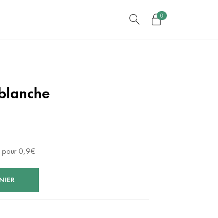
0
 blanche
rt pour 0,9€
NIER